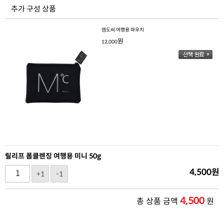
추가 구성 상품
엠도씨 여행용 파우치
원
12,000
릴리프 폼클렌징 여행용 미니 50g
4,500
원
+1
-1
4,500
총 상품 금액
원