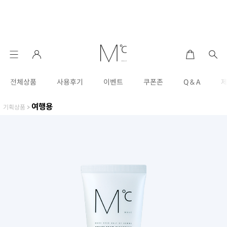
전체상품
사용후기
이벤트
쿠폰존
Q & A
여행용
기획상품
>