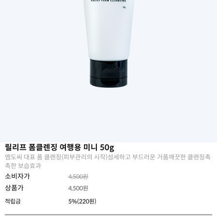
릴리프 폼클렌징 여행용 미니 50g
엠도씨 대표 폼 클렌징(피부관리의 시작)섬세하고 부드러운 거품깨끗한 클렌징촉
촉한 보습효과
소비자가
4,500원
상품가
4,500
원
적립금
5%(220원)