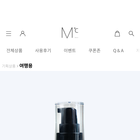
전체상품
사용후기
이벤트
쿠폰존
Q & A
여행용
기획상품
>