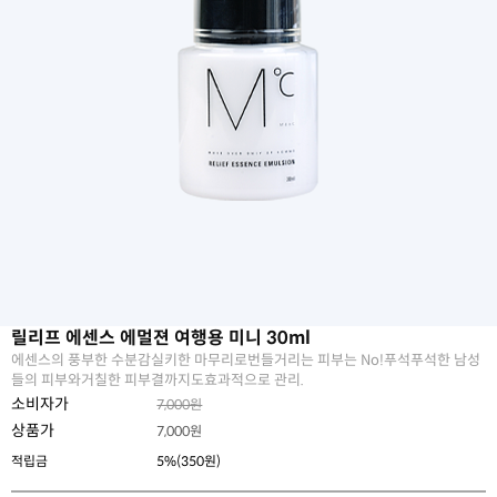
릴리프 에센스 에멀젼 여행용 미니 30ml
에센스의 풍부한 수분감실키한 마무리로번들거리는 피부는 No!푸석푸석한 남성
들의 피부와거칠한 피부결까지도효과적으로 관리.
소비자가
7,000원
상품가
7,000
원
적립금
5%(350원)