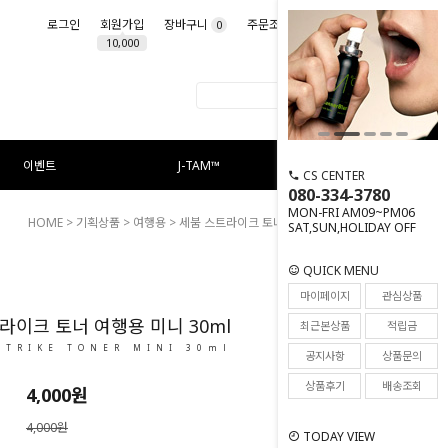
로그인
회원가입
장바구니
주문조회
마이페이지
0
10,000
이벤트
J-TAM™
CS CENTER
080-334-3780
MON-FRI AM09~PM06
HOME
>
기획상품
>
여행용
> 세붐 스트라이크 토너 여행용 미니 30ml
SAT,SUN,HOLIDAY OFF
QUICK MENU
18
마이페이지
관심상품
라이크 토너 여행용 미니 30ml
최근본상품
적립금
STRIKE TONER MINI 30ml
공지사항
상품문의
상품후기
배송조회
4,000
원
4,000원
TODAY VIEW