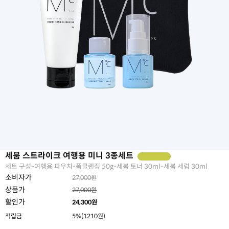
세붐 스트라이크 여행용 미니 3종세트
세트 구성-여행용 파우치-폼클렌징 50g-세붐 토너 30ml-세붐 세럼 30ml
소비자가
27,000원
상품가
27,000원
할인가
24,300
원
적립금
5%(1210원)