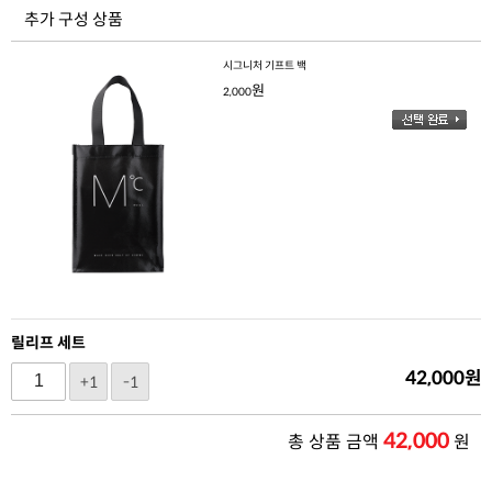
추가 구성 상품
시그니처 기프트 백
원
2,000
릴리프 세트
42,000
원
+1
-1
42,000
총 상품 금액
원