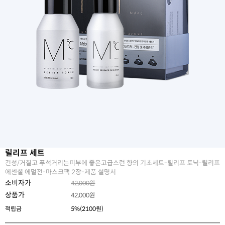
릴리프 세트
건성/거칠고 푸석거리는피부에 좋은고급스런 향의 기초세트-릴리프 토닉-릴리프
에센셜 에멀전-마스크팩 2장-제품 설명서
소비자가
42,000원
상품가
42,000
원
적립금
5%(2100원)