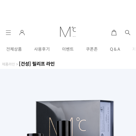
전체상품
사용후기
이벤트
쿠폰존
Q & A
[건성] 릴리프 라인
제품라인
>