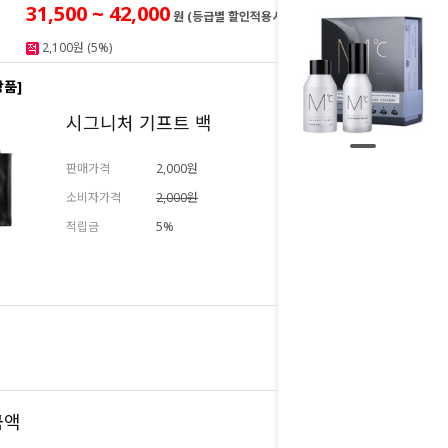
31,500 ~ 42,000
원 (등급별 할인적용시)
2,100원 (5%)
상품]
시그니처 기프트 백
판매가격
2,000원
소비자가격
2,000원
적립금
5%
추가하기
42,000
원
42,000
금액
원