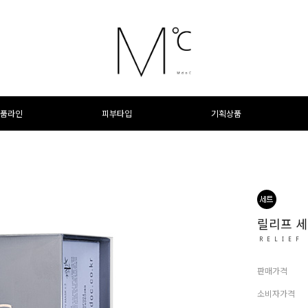
품라인
피부타입
기획상품
릴리프 
RELIEF
판매가격
소비자가격