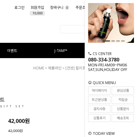
로그인
회원가입
장바구니
주문조회
마이페이지
0
10,000
이벤트
J-TAM™
CS CENTER
080-334-3780
MON-FRI AM09~PM06
HOME
>
제품라인
>
[건성] 릴리프 라인
> 릴리프 세트
SAT,SUN,HOLIDAY OFF
QUICK MENU
71
마이페이지
관심상품
세트
최근본상품
적립금
 GIFT SET
공지사항
상품문의
상품후기
배송조회
42,000
원
42,000원
TODAY VIEW