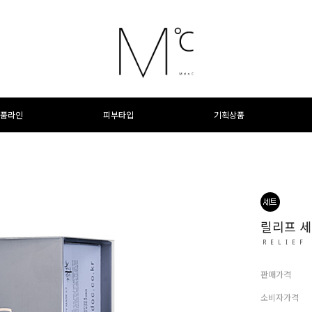
품라인
피부타입
기획상품
릴리프 
RELIEF
판매가격
소비자가격