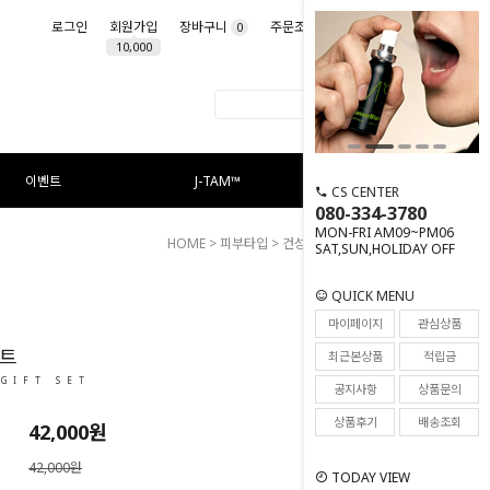
로그인
회원가입
장바구니
주문조회
마이페이지
0
10,000
이벤트
J-TAM™
CS CENTER
080-334-3780
MON-FRI AM09~PM06
HOME
>
피부타입
>
건성 피부
> 릴리프 세트
SAT,SUN,HOLIDAY OFF
QUICK MENU
71
마이페이지
관심상품
세트
최근본상품
적립금
 GIFT SET
공지사항
상품문의
상품후기
배송조회
42,000
원
42,000원
TODAY VIEW