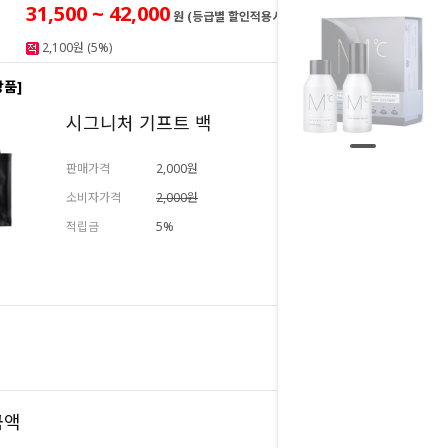
31,500 ~ 42,000
원 (등급별 할인적용시)
2,100원 (5%)
상품]
시그니처 기프트 백
판매가격
2,000원
소비자가격
2,000원
적립금
5%
추가하기
42,000
원
42,000
금액
원