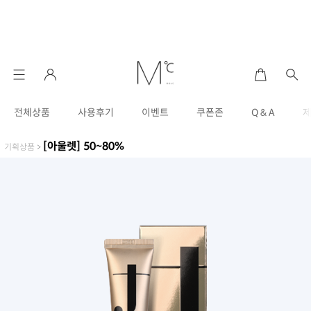
전체상품
사용후기
이벤트
쿠폰존
Q & A
[아울렛] 50~80%
기획상품
>