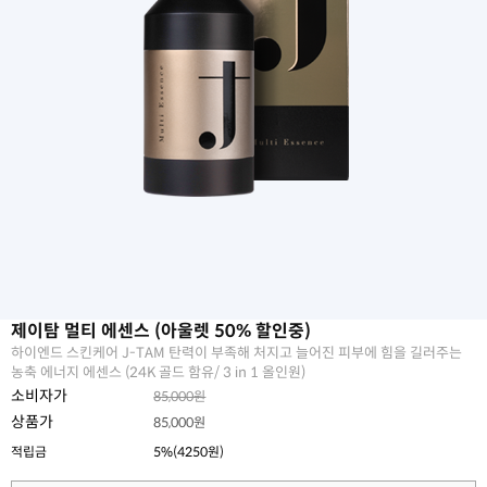
제이탐 멀티 에센스 (아울렛 50% 할인중)
하이엔드 스킨케어 J-TAM 탄력이 부족해 처지고 늘어진 피부에 힘을 길러주는
농축 에너지 에센스 (24K 골드 함유/ 3 in 1 올인원)
소비자가
85,000원
상품가
85,000원
적립금
5%(4250원)