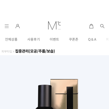
전체상품
사용후기
이벤트
쿠폰존
Q & A
집중관리(모공/주름/보습)
피부타입
>