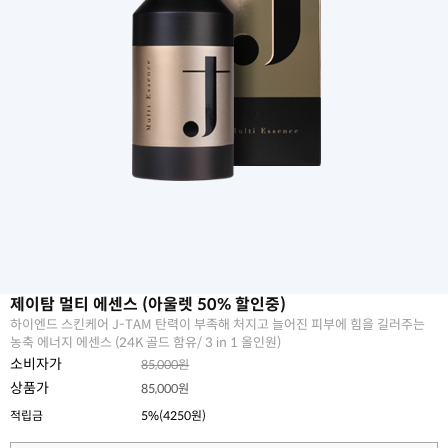
제이탐 멀티 에센스 (아울렛 50% 할인중)
하이엔드 스킨케어 J-TAM 탄력이 부족해 처지고 늘어진 피부에 힘을 길러주는
농축 에너지 에센스 (24K 골드 함유/ 3 in 1 올인원)
소비자가
85,000원
상품가
85,000원
적립금
5%(4250원)