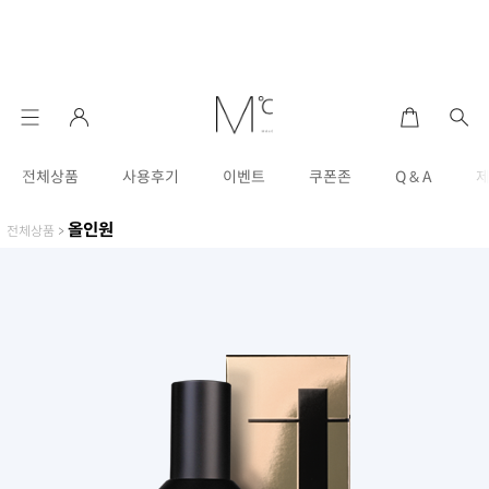
전체상품
사용후기
이벤트
쿠폰존
Q & A
올인원
전체상품
>