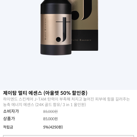
제이탐 멀티 에센스 (아울렛 50% 할인중)
하이엔드 스킨케어 J-TAM 탄력이 부족해 처지고 늘어진 피부에 힘을 길러주는
농축 에너지 에센스 (24K 골드 함유/ 3 in 1 올인원)
소비자가
85,000원
상품가
85,000원
적립금
5%(4250원)