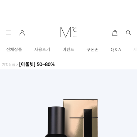
전체상품
사용후기
이벤트
쿠폰존
Q & A
[아울렛] 50~80%
기획상품
>