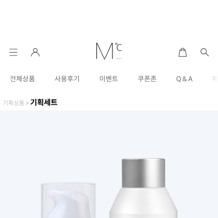
전체상품
사용후기
이벤트
쿠폰존
Q & A
기획세트
기획상품
>