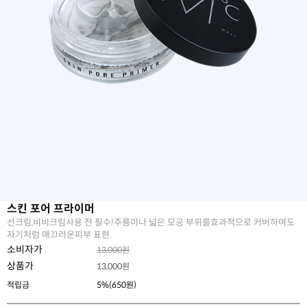
스킨 포어 프라이머
선크림,비비크림사용 전 필수!주름이나 넓은 모공 부위를효과적으로 커버하여도
자기처럼 매끄러운피부 표현.
소비자가
13,000원
상품가
13,000
원
적립금
5%(650원)