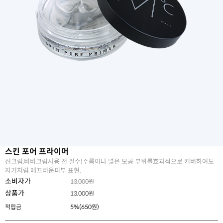
스킨 포어 프라이머
선크림,비비크림사용 전 필수!주름이나 넓은 모공 부위를효과적으로 커버하여도
자기처럼 매끄러운피부 표현.
소비자가
13,000원
상품가
13,000
원
적립금
5%(650원)