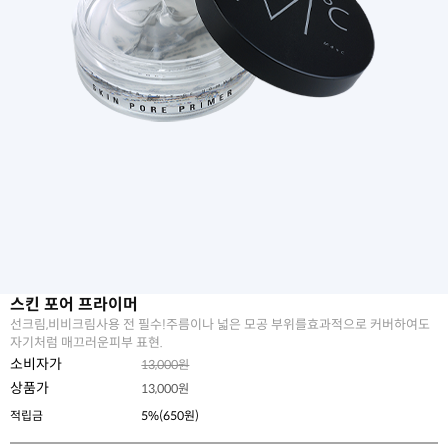
스킨 포어 프라이머
선크림,비비크림사용 전 필수!주름이나 넓은 모공 부위를효과적으로 커버하여도
자기처럼 매끄러운피부 표현.
소비자가
13,000원
상품가
13,000
원
적립금
5%(650원)