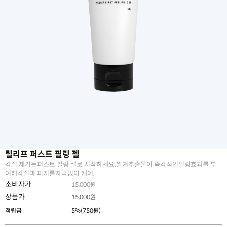
릴리프 퍼스트 필링 젤
각질 제거는퍼스트 필링 젤로 시작하세요.쌀겨추출물이 즉각적인필링효과를 부
여해각질과 피지를자극없이 케어.
소비자가
15,000원
상품가
15,000
원
적립금
5%(750원)