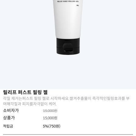
릴리프 퍼스트 필링 젤
각질 제거는퍼스트 필링 젤로 시작하세요.쌀겨추출물이 즉각적인필링효과를 부
여해각질과 피지를자극없이 케어.
소비자가
15,000원
상품가
15,000
원
적립금
5%(750원)