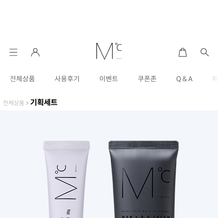
전체상품
사용후기
이벤트
쿠폰존
Q & A
기획세트
전체상품
>