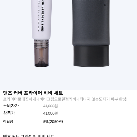
맨즈 커버 프라이머 비비 세트
프라이머로매끈하게~!비비크림으로결점커버~!티나지 않는도자기 피부 완성!
소비자가
41,000원
상품가
41,000
원
적립금
5%(2050원)
맨즈 커버 프라이머 비비 세트