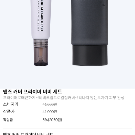
맨즈 커버 프라이머 비비 세트
프라이머로매끈하게~!비비크림으로결점커버~!티나지 않는도자기 피부 완성!
소비자가
41,000원
상품가
41,000
원
적립금
5%(2050원)
맨즈 커버 프라이머 비비 세트