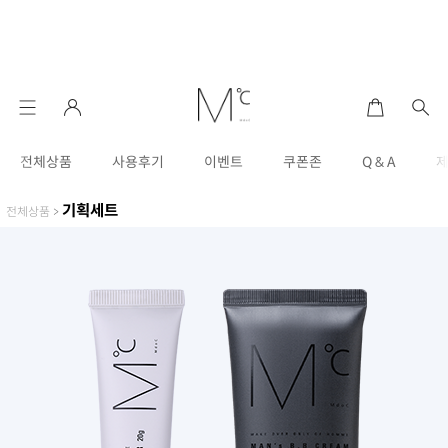
전체상품
사용후기
이벤트
쿠폰존
Q & A
기획세트
전체상품
>