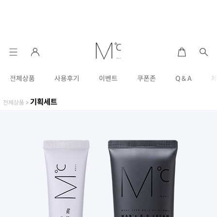
전체상품
사용후기
이벤트
쿠폰존
Q & A
기획세트
전체상품
>