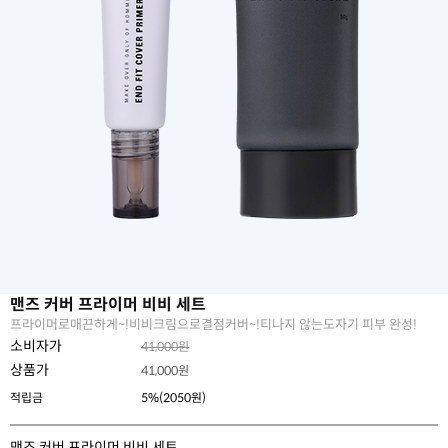
맨즈 커버 프라이머 비비 세트
프라이머로매끈하게~!비비크림으로결점커버~!티나지 않는도자기 피부 완성!
소비자가
41,000원
상품가
41,000
원
적립금
5%(2050원)
맨즈 커버 프라이머 비비 세트