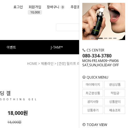
로그인
회원가입
장바구니
주문조회
마이페이지
0
10,000
이벤트
J-TAM™
CS CENTER
080-334-3780
MON-FRI AM09~PM06
HOME
>
제품라인
>
[건성] 릴리프 라인
> 릴리프 수딩 겔
SAT,SUN,HOLIDAY OFF
QUICK MENU
120
마이페이지
관심상품
딩 겔
최근본상품
적립금
 SOOTHING GEL
공지사항
상품문의
상품후기
배송조회
18,000
원
18,000원
TODAY VIEW