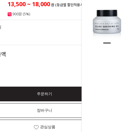
13,500 ~ 18,000
원 (등급별 할인적용시)
900원 (5%)
겔
18,000
원
18,000
금액
원
주문하기
장바구니
관심상품