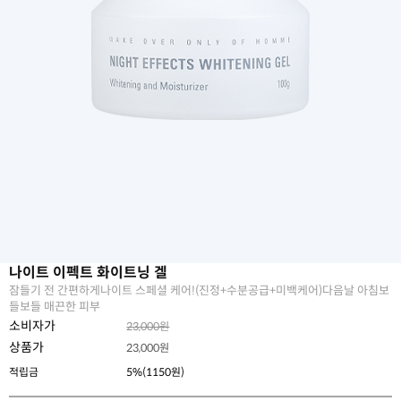
나이트 이펙트 화이트닝 겔
잠들기 전 간편하게나이트 스페셜 케어!(진정+수분공급+미백케어)다음날 아침보
들보들 매끈한 피부
소비자가
23,000원
상품가
23,000
원
적립금
5%(1150원)