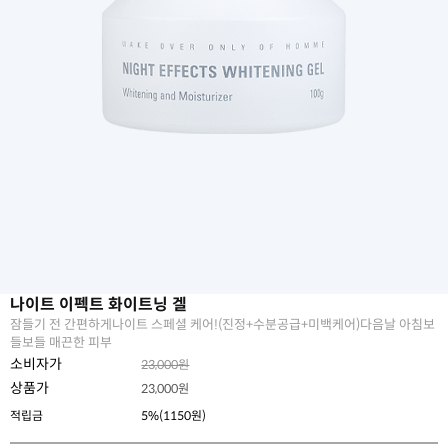
나이트 이펙트 화이트닝 겔
잠들기 전 간편하게나이트 스페셜 케어!(진정+수분공급+미백케어)다음날 아침보
들보들 매끈한 피부
소비자가
23,000원
상품가
23,000
원
적립금
5%(1150원)