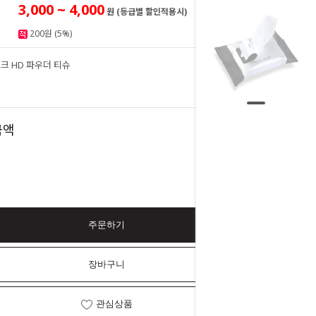
3,000 ~ 4,000
원 (등급별 할인적용시)
200원 (5%)
크 HD 파우더 티슈
4,000
원
4,000
금액
원
주문하기
장바구니
관심상품