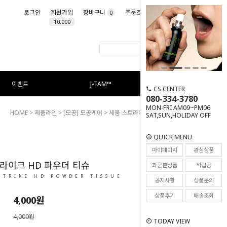
로그인
회원가입
장바구니
주문조회
마이페이지
0
10,000
이벤트
J-TAM™
CS CENTER
080-334-3780
MON-FRI AM09~PM06
HOME
>
제품라인
>
[모공] 모공케어
> 세붐 스트라이크 HD 파우더 티슈
SAT,SUN,HOLIDAY OFF
QUICK MENU
84
마이페이지
관심상품
라이크 HD 파우더 티슈
최근본상품
적립금
STRIKE HD POWDER TISSUE
공지사항
상품문의
상품후기
배송조회
4,000
원
4,000원
TODAY VIEW