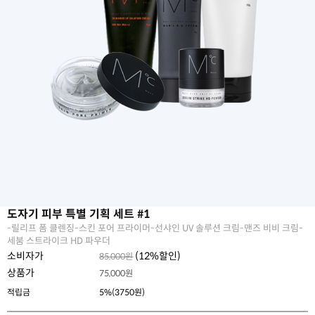
도자기 피부 특별 기획 세트 #1
-릴리프 폼 클렌징-스킨 포어 프라이머-선샤인 UV 솔루션 크림-맨즈 비비 크림-
세붐 스트라이크 HD 파우더
소비자가
(
12
%할인)
85,000원
상품가
75,000
원
적립금
5%(3750원)