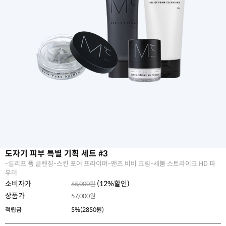
도자기 피부 특별 기획 세트 #3
-릴리프 폼 클렌징-스킨 포어 프라이머-맨즈 비비 크림-세붐 스트라이크 HD 파
우더
소비자가
(
12
%할인)
65,000원
상품가
57,000
원
적립금
5%(2850원)