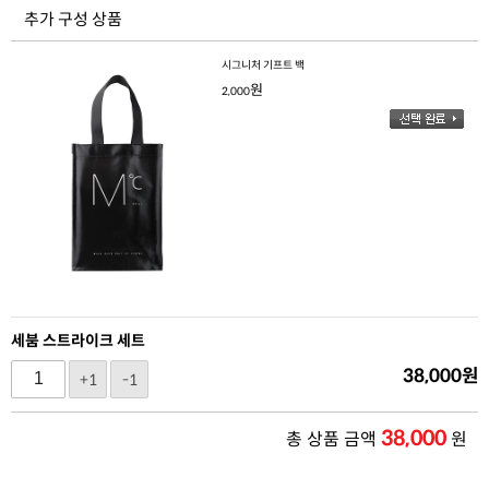
추가 구성 상품
시그니처 기프트 백
원
2,000
세붐 스트라이크 세트
38,000
원
+1
-1
38,000
총 상품 금액
원