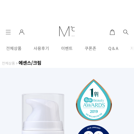
전체상품
사용후기
이벤트
쿠폰존
Q & A
에센스/크림
전체상품
>