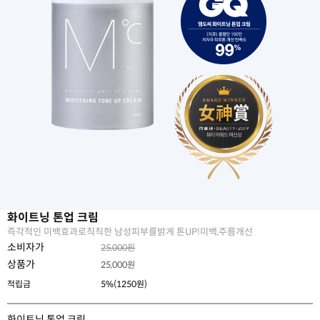
화이트닝 톤업 크림
즉각적인 미백효과로칙칙한 남성피부를밝게 톤UP!미백,주름개선
소비자가
25,000원
상품가
25,000
원
적립금
5%(1250원)
화이트닝 톤업 크림