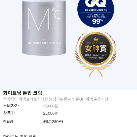
화이트닝 톤업 크림
즉각적인 미백효과로칙칙한 남성피부를밝게 톤UP!미백,주름개선
소비자가
25,000원
상품가
25,000
원
적립금
5%(1250원)
화이트닝 톤업 크림