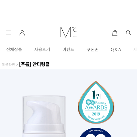
전체상품
사용후기
이벤트
쿠폰존
Q & A
[주름] 안티링클
제품라인
>