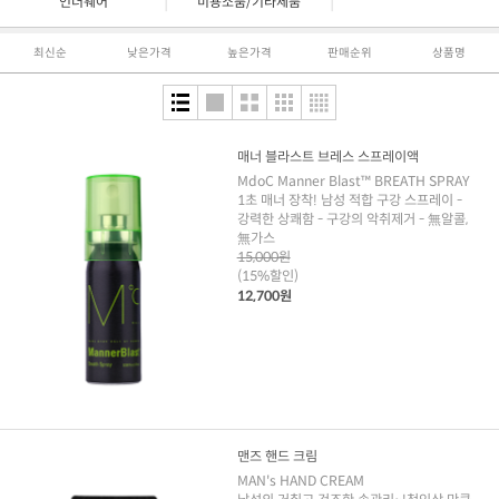
|
|
언더웨어
미용소품/기타제품
최신순
낮은가격
높은가격
판매순위
상품명
매너 블라스트 브레스 스프레이액
MdoC Manner Blast™ BREATH SPRAY
1초 매너 장착! 남성 적합 구강 스프레이 -
강력한 상쾌함 - 구강의 악취제거 - 無알콜,
無가스
15,000원
(15%할인)
12,700원
맨즈 핸드 크림
MAN's HAND CREAM