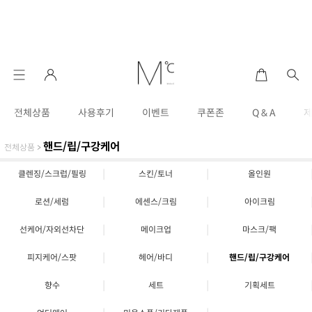
전체상품
사용후기
이벤트
쿠폰존
Q & A
핸드/립/구강케어
전체상품
>
|
|
클렌징/스크럽/필링
스킨/토너
올인원
|
|
로션/세럼
에센스/크림
아이크림
|
|
선케어/자외선차단
메이크업
마스크/팩
|
|
피지케어/스팟
헤어/바디
핸드/립/구강케어
|
|
향수
세트
기획세트