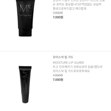
남성의 거칠고 건조한 손관리~!첫인상 만큼
손 관리도 중요합니다끈적임없는 보습막
형성으로부드럽고 매끄럽게.
7,000원
7,000원
모이스처 립 가드
MOISTURE LIP GUARD
트고 건조해지기 쉬운남성의 입술!엠도씨
모이스쳐 립 가드로보호하세요.
7,000원
7,000원