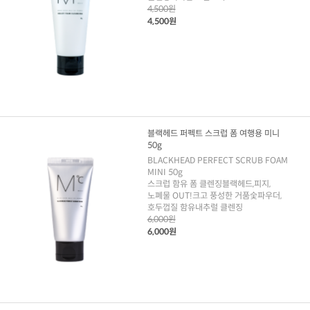
4,500원
4,500원
블랙헤드 퍼펙트 스크럽 폼 여행용 미니
50g
BLACKHEAD PERFECT SCRUB FOAM
MINI 50g
스크럽 함유 폼 클렌징블랙헤드,피지,
노폐물 OUT!크고 풍성한 거품숯파우더,
호두껍질 함유내추럴 클렌징
6,000원
6,000원