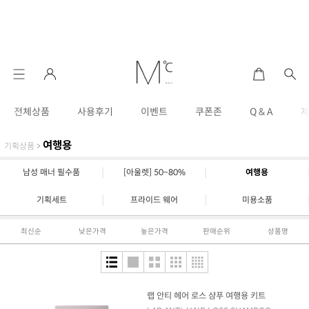
전체상품
사용후기
이벤트
쿠폰존
Q & A
여행용
기획상품
>
|
|
남성 매너 필수품
[아울렛] 50~80%
여행용
|
|
기획세트
프라이드 웨어
미용소품
최신순
낮은가격
높은가격
판매순위
상품명
랩 안티 헤어 로스 샴푸 여행용 키트