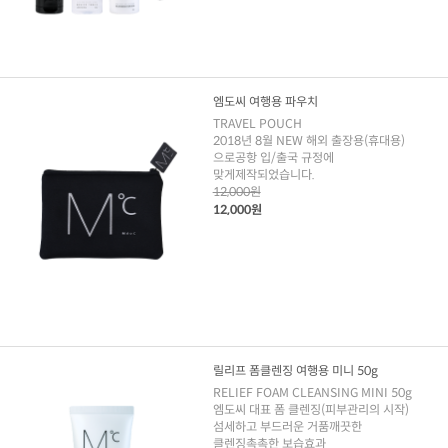
엠도씨 여행용 파우치
TRAVEL POUCH
2018년 8월 NEW 해외 출장용(휴대용)
으로공항 입/출국 규정에
맞게제작되었습니다.
12,000원
12,000원
릴리프 폼클렌징 여행용 미니 50g
RELIEF FOAM CLEANSING MINI 50g
엠도씨 대표 폼 클렌징(피부관리의 시작)
섬세하고 부드러운 거품깨끗한
클렌징촉촉한 보습효과