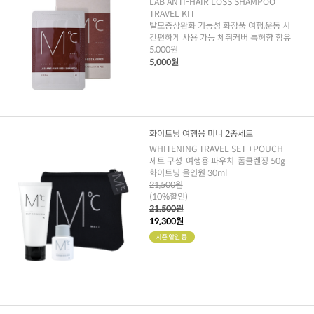
LAB ANTI-HAIR LOSS SHAMPOO
TRAVEL KIT
탈모증상완화 기능성 화장품 여행,운동 시
간편하게 사용 가능 체취커버 특허향 함유
5,000원
5,000원
화이트닝 여행용 미니 2종세트
WHITENING TRAVEL SET +POUCH
세트 구성-여행용 파우치-폼클렌징 50g-
화이트닝 올인원 30ml
21,500원
(10%할인)
21,500원
19,300원