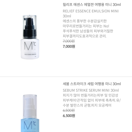
릴리프 에센스 에멀젼 여행용 미니 30ml
RELIEF ESSENCE EMULSION MINI
30ml
에센스의 풍부한 수분감실키한
마무리로번들거리는 피부는 No!
푸석푸석한 남성들의 피부와거칠한
피부결까지도효과적으로 관리.
7,000원
7,000원
세붐 스트라이크 세럼 여행용 미니 30ml
SEBUM STRIKE SERUM MINI 30ml
피지가 많아 번들거리는피부 및 민감성
피부케어!끈적임 없이 피부에 촉촉히.유/
수분 발란스의 균형,피지 모공케어
6,500원
6,500원