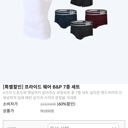
[특별할인] 프라이드 웨어 B&P 7종 세트
6가지 드로즈와 뱃살까지 잡아주는 보정속옷 총 7종 세트 실리콘 밴드처리와 인
체공학적 입체 패턴 삼각과 사각의 장점을 극대화
소비자가
(
60
%할인)
223,000원
상품가
90,000원