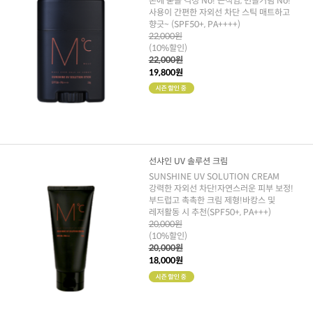
손에 묻을 걱정 No! 끈적임, 번들거림 No!
사용이 간편한 자외선 차단 스틱 매트하고
향긋~ (SPF50+, PA++++)
22,000원
(10%할인)
22,000원
19,800원
선샤인 UV 솔루션 크림
SUNSHINE UV SOLUTION CREAM
강력한 자외선 차단!자연스러운 피부 보정!
부드럽고 촉촉한 크림 제형!바캉스 및
레저활동 시 추천(SPF50+, PA+++)
20,000원
(10%할인)
20,000원
18,000원