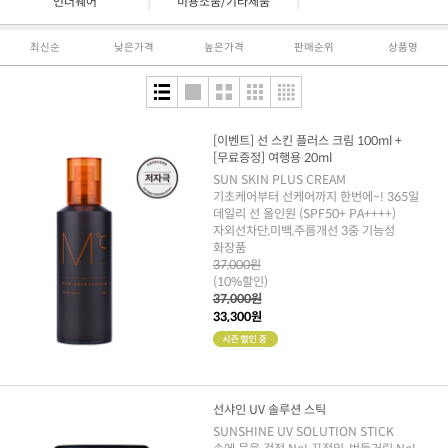
|
|
언더웨어
미용소품/기타제품
최신순
낮은가격
높은가격
판매순위
상품명
[이벤트] 선 스킨 플러스 크림 100ml +
[무료증정] 여행용 20ml
SUN SKIN PLUS CREAM
기초케어부터 선케어까지 한번에~! 365일
데일리 선 올인원 (SPF50+ PA++++)
자외선차단,미백,주름개선 3중 기능성
화장품
37,000원
(10%할인)
37,000원
33,300원
선샤인 UV 솔루션 스틱
SUNSHINE UV SOLUTION STICK