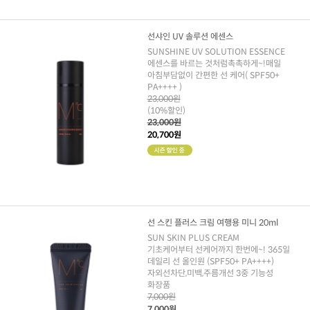
선샤인 UV 솔루션 에센스
SUNSHINE UV SOLUTION ESSENCE
에센스를 바르는 것처럼촉촉하게~!매일
아침부담없이 간편한 선 케어( SPF50+
PA++++ )
23,000원
(10%할인)
23,000원
20,700원
선 스킨 플러스 크림 여행용 미니 20ml
SUN SKIN PLUS CREAM
기초케어부터 선케어까지 한번에~! 365일
데일리 선 올인원 (SPF50+ PA++++)
자외선차단,미백,주름개선 3중 기능성
화장품
7,000원
7,000원