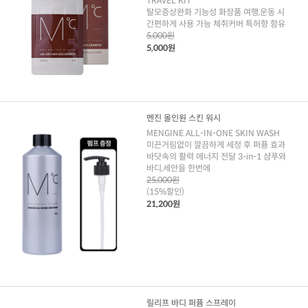
TRAVEL KIT
탈모증상완화 기능성 화장품 여행,운동 시
간편하게 사용 가능 체취커버 특허향 함유
5,000원
5,000원
멘진 올인원 스킨 워시
MENGINE ALL-IN-ONE SKIN WASH
미끈거림없이 깔끔하게 세정 후 퍼퓸 효과
바닷속의 활력 에너지 전달 3-in-1 샴푸와
바디,세안을 한번에
25,000원
(15%할인)
21,200원
릴리프 바디 퍼퓸 스프레이