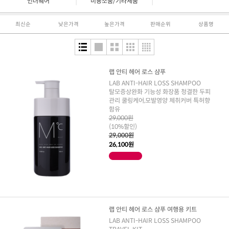
|
|
언더웨어
미용소품/기타제품
최신순
낮은가격
높은가격
판매순위
상품명
랩 안티 헤어 로스 샴푸
LAB ANTI-HAIR LOSS SHAMPOO
탈모증상완화 기능성 화장품 청결한 두피
관리 쿨링케어,모발영양 체취커버 특허향
함유
29,000원
(10%할인)
29,000원
26,100원
랩 안티 헤어 로스 샴푸 여행용 키트
LAB ANTI-HAIR LOSS SHAMPOO