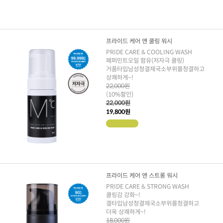
프라이드 케어 앤 쿨링 워시
PRIDE CARE & COOLING WASH
페퍼민트오일 함유(저자극 쿨링)
거품타입남성청결제국소부위를청결하고
상쾌하게~!
22,000원
(10%할인)
22,000원
19,800원
프라이드 케어 앤 스트롱 워시
PRIDE CARE & STRONG WASH
쿨링감 강화~!
겔타입남성청결제국소부위를청결하고
더욱 상쾌하게~!
18,000원