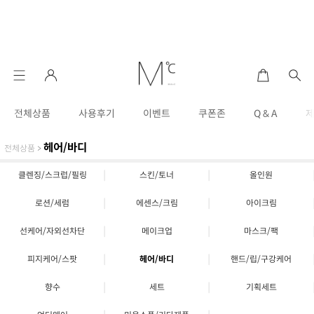
전체상품
사용후기
이벤트
쿠폰존
Q & A
헤어/바디
전체상품
>
|
|
클렌징/스크럽/필링
스킨/토너
올인원
|
|
로션/세럼
에센스/크림
아이크림
|
|
선케어/자외선차단
메이크업
마스크/팩
|
|
피지케어/스팟
헤어/바디
핸드/립/구강케어
|
|
향수
세트
기획세트