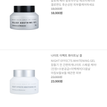
알로에 베라 함유의수딩 에프터셰이브
겔로면도 후손상된 피부를케어하세요
18,000원
18,000원
나이트 이펙트 화이트닝 겔
NIGHT EFFECTS WHITENING GEL
잠들기 전 간편하게나이트 스페셜 케어!
(진정+수분공급+미백케어)다음날
아침보들보들 매끈한 피부
23,000원
23,000원