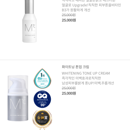
칙칙하고 매마른 얼굴톤밝고 매끄러운
얼굴로 Upgrade!칙칙한 피부톤을비타민
B3가 원활하게 개선
25,000원
25,000원
화이트닝 톤업 크림
WHITENING TONE UP CREAM
즉각적인 미백효과로칙칙한
남성피부를밝게 톤UP!미백,주름개선
25,000원
25,000원