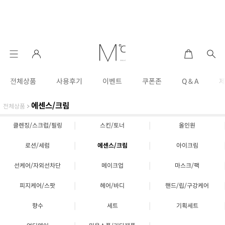
전체상품
사용후기
이벤트
쿠폰존
Q & A
에센스/크림
전체상품
>
|
|
클렌징/스크럽/필링
스킨/토너
올인원
|
|
로션/세럼
에센스/크림
아이크림
|
|
선케어/자외선차단
메이크업
마스크/팩
|
|
피지케어/스팟
헤어/바디
핸드/립/구강케어
|
|
향수
세트
기획세트