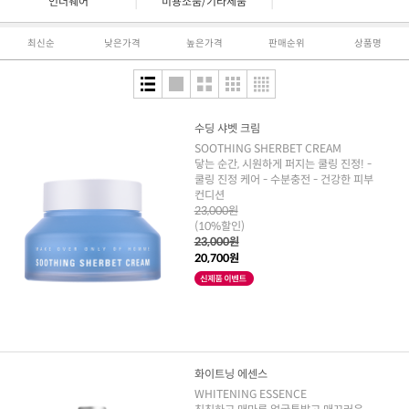
|
|
언더웨어
미용소품/기타제품
최신순
낮은가격
높은가격
판매순위
상품명
수딩 샤벳 크림
SOOTHING SHERBET CREAM
닿는 순간, 시원하게 퍼지는 쿨링 진정! -
쿨링 진정 케어 - 수분충전 - 건강한 피부
컨디션
23,000원
(10%할인)
23,000원
20,700원
화이트닝 에센스
WHITENING ESSENCE