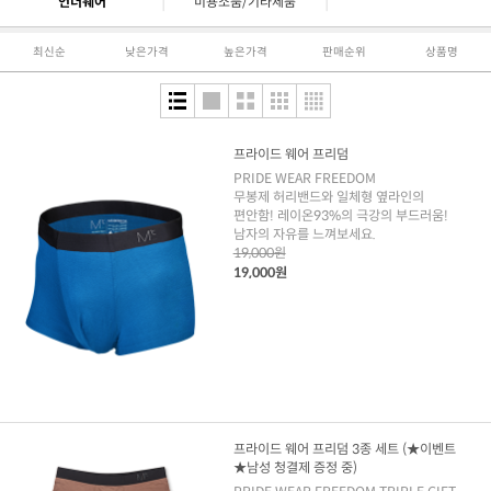
|
|
언더웨어
미용소품/기타제품
최신순
낮은가격
높은가격
판매순위
상품명
프라이드 웨어 프리덤
PRIDE WEAR FREEDOM
무봉제 허리밴드와 일체형 옆라인의
편안함! 레이온93%의 극강의 부드러움!
남자의 자유를 느껴보세요.
19,000원
19,000원
프라이드 웨어 프리덤 3종 세트 (★이벤트
★남성 청결제 증정 중)