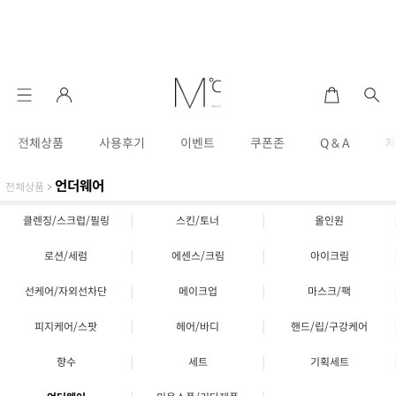
전체상품
사용후기
이벤트
쿠폰존
Q & A
언더웨어
전체상품
>
|
|
클렌징/스크럽/필링
스킨/토너
올인원
|
|
로션/세럼
에센스/크림
아이크림
|
|
선케어/자외선차단
메이크업
마스크/팩
|
|
피지케어/스팟
헤어/바디
핸드/립/구강케어
|
|
향수
세트
기획세트