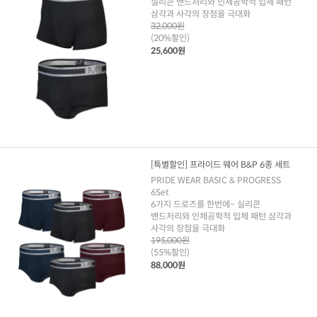
실리콘 밴드처리와 인체공학적 입체 패턴
삼각과 사각의 장점을 극대화
32,000원
(20%할인)
25,600원
[특별할인] 프라이드 웨어 B&P 6종 세트
PRIDE WEAR BASIC & PROGRESS
6Set
6가지 드로즈를 한번에~ 실리콘
밴드처리와 인체공학적 입체 패턴 삼각과
사각의 장점을 극대화
195,000원
(55%할인)
88,000원