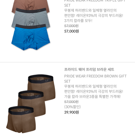
PRIDE WEAR FREEDOM TRIPLE GIFT
SET
무봉제 허리밴드와 일체형 옆라인의
편안함! 레이온93%의 극강의 부드러움!
3가지 칼라를 모두!
57,000원
57,000원
프라이드 웨어 프리덤 브라운 세트
PRIDE WEAR FREEDOM BROWN GIFT
SET
무봉제 허리밴드와 일체형 옆라인의
편안함! 레이온93%의 극강의 부드러움!
가을 칼라 브라운3종을 특별한 가격에!
57,000원
(30%할인)
39,900원