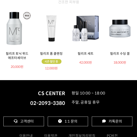
건조한 피부용
릴리프 토닉 위드
릴리프 폼 클렌징
릴리프 세트
릴리프 수딩 겔
애프터셰이브
42,000원
18,000원
20,000원
12,000원
CS CENTER
평일 10:00 ~ 18:00
02-2093-3380
주말, 공휴일 휴무
고객센터
1:1 문의
카톡문의
이용안내
이용약관
개인정보처리방침
PC버전