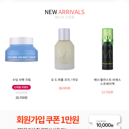
NEW
ARRIVALS
엠도씨 신제품
수딩 샤벳 크림
오 드 퍼퓸 코지 / 카모
매너 블라스트 브레스
스프레이액
38,000원
12,700원
23,000원
20,700원