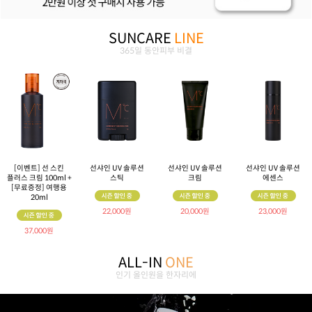
SUNCARE
LINE
365일 동안피부 비결
[이벤트] 선 스킨
선샤인 UV 솔루션
선샤인 UV 솔루션
선샤인 UV 솔루션
플러스 크림 100ml +
스틱
크림
에센스
[무료증정] 여행용
20ml
22,000원
20,000원
23,000원
37,000원
ALL-IN
ONE
인기 올인원을 한자리에