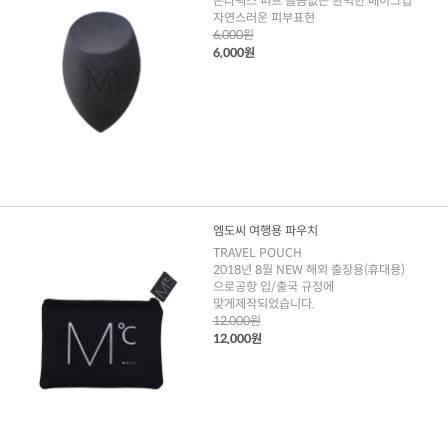
논라텍스 퍼프 들뜸없는 완벽한 메이크업
자연스러운 피부표현
6,000원
6,000원
엠도씨 여행용 파우치
TRAVEL POUCH
2018년 8월 NEW 해외 출장용(휴대용)
으로공항 입/출국 규정에
맞게제작되었습니다.
12,000원
12,000원