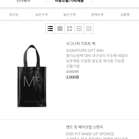
|
|
언더웨어
미용소품/기타제품
최신순
낮은가격
높은가격
판매순위
상품명
시그니처 기프트 백
SIGNATURE GIFT BAG
종이쇼핑백 대비 내구성이 우수해 데일리
보조백등 다양한 용도로 재사용 가능한
선물가방
2,000원
2,000원
엔드 핏 메이크업 스펀지
END-FIT MAKE-UP SPONGE