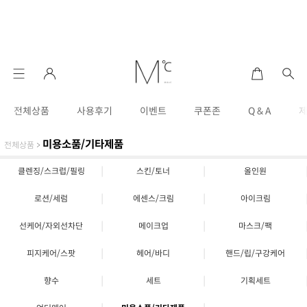
전체상품
사용후기
이벤트
쿠폰존
Q & A
미용소품/기타제품
전체상품
>
|
|
클렌징/스크럽/필링
스킨/토너
올인원
|
|
로션/세럼
에센스/크림
아이크림
|
|
선케어/자외선차단
메이크업
마스크/팩
|
|
피지케어/스팟
헤어/바디
핸드/립/구강케어
|
|
향수
세트
기획세트