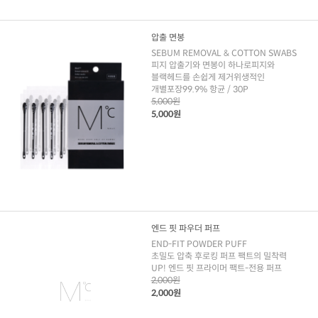
압출 면봉
SEBUM REMOVAL & COTTON SWABS
피지 압출기와 면봉이 하나로피지와
블랙헤드를 손쉽게 제거위생적인
개별포장99.9% 항균 / 30P
5,000원
5,000원
엔드 핏 파우더 퍼프
END-FIT POWDER PUFF
초밀도 압축 후로킹 퍼프 팩트의 밀착력
UP! 엔드 핏 프라이머 팩트-전용 퍼프
2,000원
2,000원