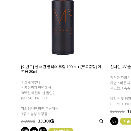
[이벤트] 선 스킨 플러스 크림 100ml + [무료증정] 여
선샤인 UV 
행용 20ml
강력한 자외선 
기초케어부터
자연스러운 피
선케어까지 한번에~!
부드럽고 촉촉한
365일 데일리 선 올인원
(SPF50+ PA++++)
바캉스 및 레저
(SPF50+, PA
자외선차단,미백,주름개선
1
20,000원
3중 기능성 화장품
33,300원
37,000원