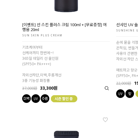
[이벤트] 선 스킨 플러스 크림 100ml + [무료증정] 여
선샤인 UV 
행용 20ml
SUNSHINE U
SUN SKIN PLUS CREAM
손에 묻을 걱정
기초케어부터
끈적임, 번들거
선케어까지 한번에~!
사용이 간편한
365일 데일리 선 올인원
자외선 차단 
(SPF50+ PA++++)
매트하고 향긋
자외선차단,미백,주름개선
(SPF50+, PA
3중 기능성 화장품
1
22,000원
33,300원
37,000원