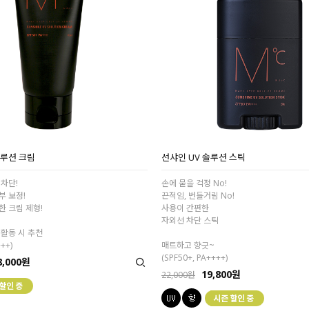
솔루션 크림
선샤인 UV 솔루션 스틱
차단!
손에 묻을 걱정 No!
부 보정!
끈적임, 번들거림 No!
 크림 제형!
사용이 간편한
자외선 차단 스틱
활동 시 추천
+++)
매트하고 향긋~
(SPF50+, PA++++)
8,000원
19,800원
22,000원