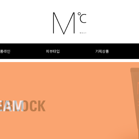
품라인
피부타입
기획상품