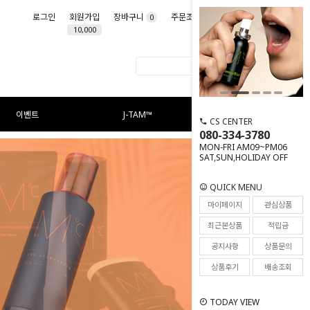
로그인
회원가입
장바구니
주문조회
마이페이지
0
10,000
이벤트
J-TAM™
CS CENTER
080-334-3780
MON-FRI AM09~PM06
SAT,SUN,HOLIDAY OFF
QUICK MENU
마이페이지
관심상품
최근본상품
적립금
공지사항
상품문의
상품후기
배송조회
TODAY VIEW