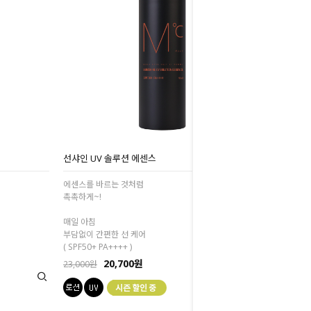
선샤인 UV 솔루션 에센스
에센스를 바르는 것처럼
촉촉하게~!
매일 아침
부담없이 간편한 선 케어
( SPF50+ PA++++ )
20,700원
23,000원