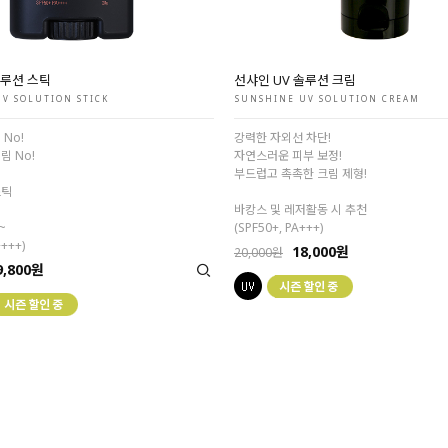
솔루션 스틱
선샤인 UV 솔루션 크림
V SOLUTION STICK
SUNSHINE UV SOLUTION CREAM
 No!
강력한 자외선 차단!
림 No!
자연스러운 피부 보정!
부드럽고 촉촉한 크림 제형!
스틱
바캉스 및 레저활동 시 추천
~
(SPF50+, PA+++)
++++)
18,000원
20,000원
9,800원