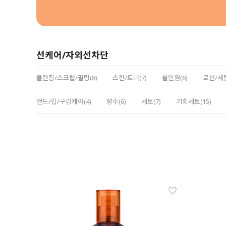
선케어/자외선차단
클렌징/스크럽/필링(8)
스킨/토너(7)
올인원(6)
로션/세럼
핸드/립/구강케어(4)
향수(6)
세트(7)
기획세트(15)