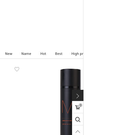
New
Name
Hot
Best
High price
Low price
0