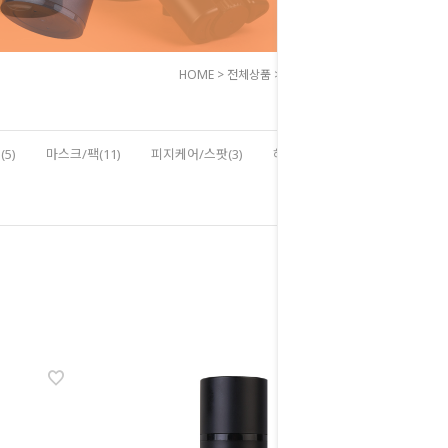
HOME
>
전체상품
>
선케어/자외선차단
5)
마스크/팩(11)
피지케어/스팟(3)
헤어/바디(8)