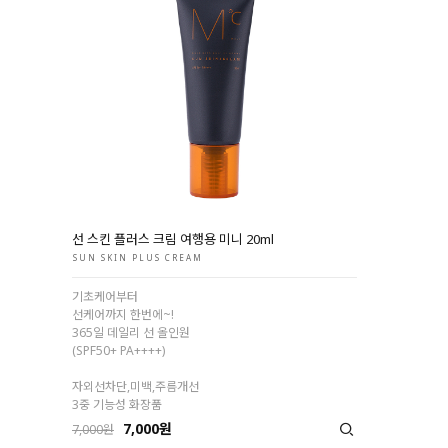
선 스킨 플러스 크림 여행용 미니 20ml
SUN SKIN PLUS CREAM
기초케어부터
선케어까지 한번에~!
365일 데일리 선 올인원
(SPF50+ PA++++)
자외선차단,미백,주름개선
3중 기능성 화장품
7,000원
7,000원