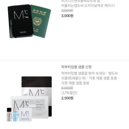
비즈니스맨의블랙슈트와 잘
어울리는엠도씨 오지지널여권 케이스!
3,000원
3,000원
피부타입별 샘플 신청
피부타입별 샘플을 받아 보세요 - 엠도씨
리플렛(제품소개) - 각종 제품 샘플 동봉 -
각종 제품 샘플 동봉
3,000원
(17%할인)
2,500원