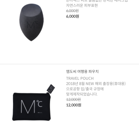
논라텍스 퍼프 들뜸없는 완벽한 메이크업
자연스러운 피부표현
6,000원
6,000원
엠도씨 여행용 파우치
TRAVEL POUCH
2018년 8월 NEW 해외 출장용(휴대용)
으로공항 입/출국 규정에
맞게제작되었습니다.
12,000원
12,000원