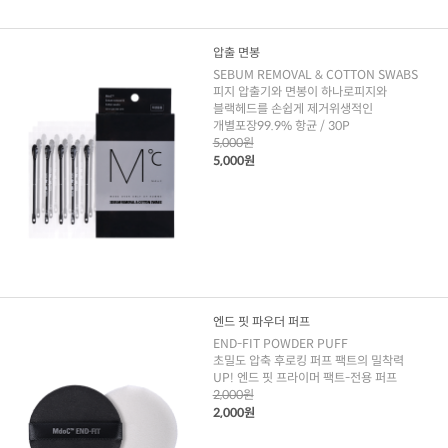
압출 면봉
SEBUM REMOVAL & COTTON SWABS
피지 압출기와 면봉이 하나로피지와
블랙헤드를 손쉽게 제거위생적인
개별포장99.9% 항균 / 30P
5,000원
5,000원
엔드 핏 파우더 퍼프
END-FIT POWDER PUFF
초밀도 압축 후로킹 퍼프 팩트의 밀착력
UP! 엔드 핏 프라이머 팩트-전용 퍼프
2,000원
2,000원