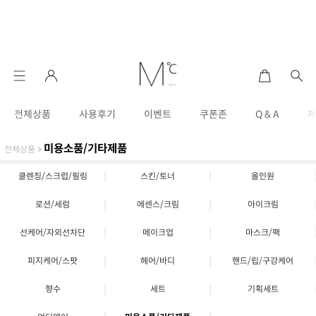
전체상품
사용후기
이벤트
쿠폰존
Q & A
미용소품/기타제품
전체상품
>
|
|
클렌징/스크럽/필링
스킨/토너
올인원
|
|
로션/세럼
에센스/크림
아이크림
|
|
선케어/자외선차단
메이크업
마스크/팩
|
|
피지케어/스팟
헤어/바디
핸드/립/구강케어
|
|
향수
세트
기획세트