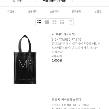
|
|
언더웨어
미용소품/기타제품
최신순
낮은가격
높은가격
판매순위
상품명
시그니처 기프트 백
SIGNATURE GIFT BAG
종이쇼핑백 대비 내구성이 우수해 데일리
보조백등 다양한 용도로 재사용 가능한
선물가방
2,000원
2,000원
엔드 핏 메이크업 스펀지
END-FIT MAKE-UP SPONGE