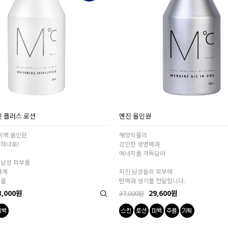
 플러스 로션
멘진 올인원
 미백 올인원
해양식물의
 하나로!
강인한 생명력과
에너지를 가득담아
 남성 피부를
하게
지친 남성들의 피부에
연출
탄력과 생기를 전달합니다.
3,000원
29,600원
37,000원