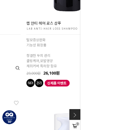
랩 안티 헤어 로스 샴푸
LAB ANTI-HAIR LOSS SHAMPOO
탈모증상완화
기능성 화장품
청결한 두피 관리
쿨링케어,모발영양
체취커버 특허향 함유
26,100원
29,000원
0