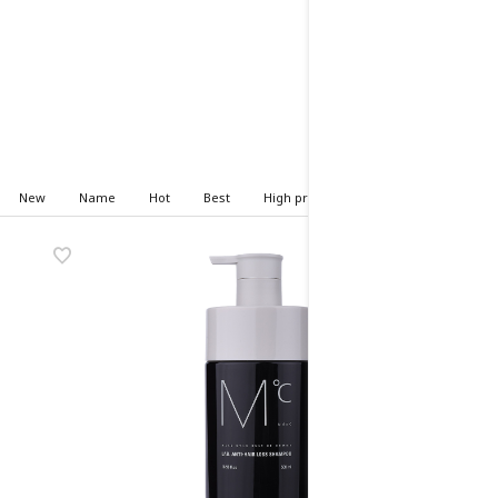
New
Name
Hot
Best
High price
Low price