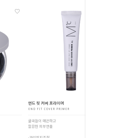
엔드 핏 커버 프라이머
END FIT COVER PRIMER
굴곡없이 매끈하고
깔끔한 피부연출
-과잉피지조절