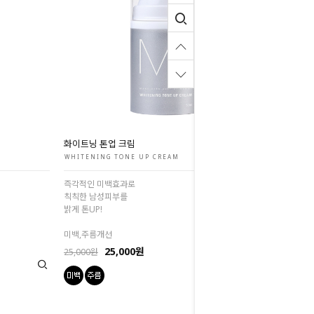
화이트닝 톤업 크림
WHITENING TONE UP CREAM
즉각적인 미백효과로
칙칙한 남성피부를
밝게 톤UP!
미백,주름개선
25,000원
25,000원