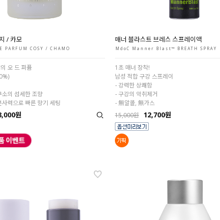
지 / 카모
매너 블라스트 브레스 스프레이액
E PARFUM COSY / CHAMO
MdoC Manner Blast™ BREATH SPRAY
의 오 드 퍼퓸
1초 매너 장착!
0%)
남성 적합 구강 스프레이
- 강력한 상쾌함
구소의 섬세한 조향
- 구강의 악취제거
분사력으로 빠른 향기 세팅
- 無알콜, 無가스
8,000원
12,700원
15,000원