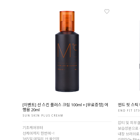
[이벤트] 선 스킨 플러스 크림 100ml + [무료증정] 여
엔드 핏 스틱
행용 20ml
END FIT STI
SUN SKIN PLUS CREAM
잡티 및 피부
기초케어부터
보습성분으로
선케어까지 한번에~!
내장 브러쉬로
365일 데일리 선 올인원
(SPF50+ PA+