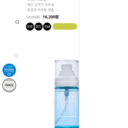
-매끈 도자기 피부결
-깔끔한 피부톤 연출
16,200원
18,000원