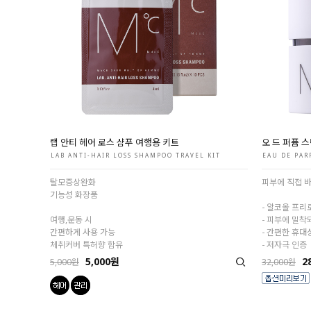
랩 안티 헤어 로스 샴푸 여행용 키트
오 드 퍼퓸 
LAB ANTI-HAIR LOSS SHAMPOO TRAVEL KIT
EAU DE PAR
탈모증상완화
피부에 직접 
기능성 화장품
- 알코올 프리
여행,운동 시
- 피부에 밀착
간편하게 사용 가능
- 간편한 휴대
체취커버 특허향 함유
- 저자극 인증
5,000원
2
5,000원
32,000원