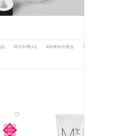
HOME
>
전체상품
5)
마스크/팩(11)
피지케어/스팟(3)
헤어/바디(8)