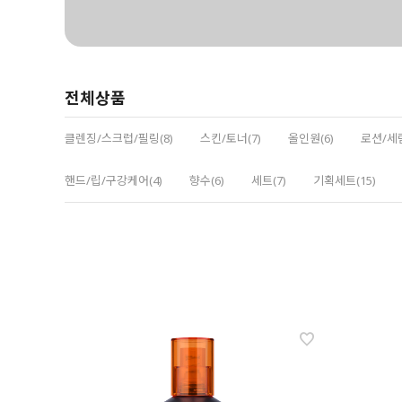
전체상품
클렌징/스크럽/필링(8)
스킨/토너(7)
올인원(6)
로션/세럼
핸드/립/구강케어(4)
향수(6)
세트(7)
기획세트(15)