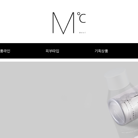
품라인
피부타입
기획상품