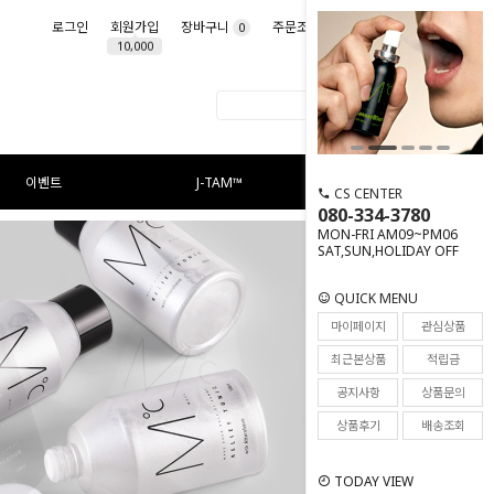
로그인
회원가입
장바구니
주문조회
마이페이지
0
10,000
이벤트
J-TAM™
CS CENTER
080-334-3780
MON-FRI AM09~PM06
SAT,SUN,HOLIDAY OFF
QUICK MENU
마이페이지
관심상품
최근본상품
적립금
공지사항
상품문의
상품후기
배송조회
TODAY VIEW