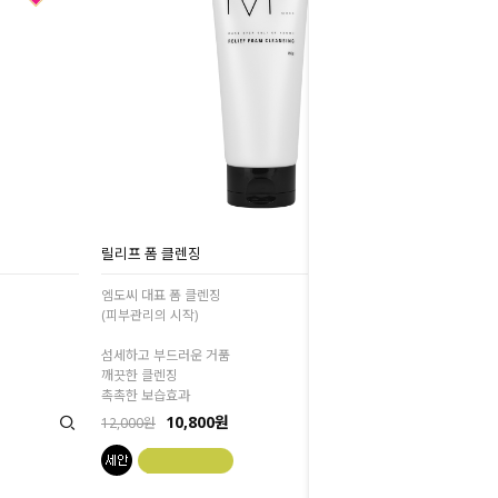
릴리프 폼 클렌징
엠도씨 대표 폼 클렌징
(피부관리의 시작)
섬세하고 부드러운 거품
깨끗한 클렌징
촉촉한 보습효과
10,800원
12,000원