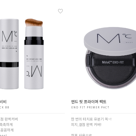
 비비
엔드 핏 프라이머 팩트
CK BB
END FIT PRIMER PACT
결점 완벽커버
한 번의 터치로 유분기 쏙~!
 촉촉하게
피지,결점 완벽 커버!
 꼼꼼하게
+++)
퍼프 사용으로