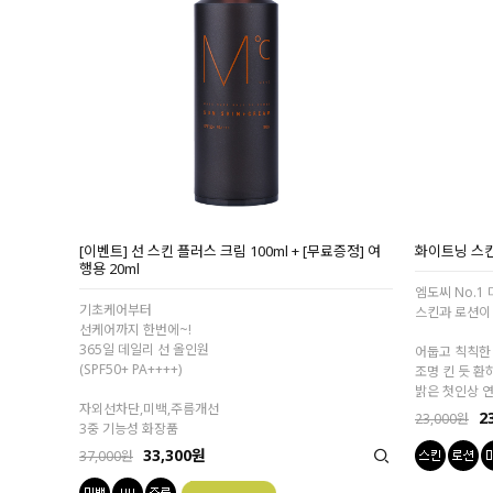
[이벤트] 선 스킨 플러스 크림 100ml + [무료증정] 여
화이트닝 스킨
행용 20ml
엠도씨 No.1
기초케어부터
스킨과 로션이
선케어까지 한번에~!
365일 데일리 선 올인원
어둡고 칙칙한
(SPF50+ PA++++)
조명 킨 듯 환
밝은 첫인상 
자외선차단,미백,주름개선
2
23,000원
3중 기능성 화장품
33,300원
37,000원