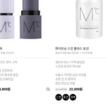
스틱
화이트닝 스킨 플러스 로션
FUM STICK
WHITENING SKIN + LOTION
바르는 향수 스틱
엠도씨 No.1 미백 올인원
스킨과 로션이 하나로!
로 안전하게
되어 풍부한 발향
어둡고 칙칙한 남성 피부를
성(고체타입)
조명 킨 듯 환하게
밝은 첫인상 연출
8,800원
23,000원
23,000원