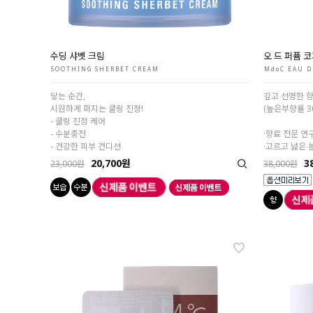
수딩 샤벳 크림
오 드 퍼퓸 코
SOOTHING SHERBET CREAM
MdoC EAU D
닿는 순간,
깊고 선명한 향
시원하게 퍼지는 쿨링 진정!
(높은부향률 3
- 쿨링 진정 케어
- 수분충전
·향료 전문 연
- 건강한 피부 컨디션
·고르고 넓은 
20,700원
3
23,000원
38,000원