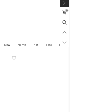
0
New
Name
Hot
Best
High price
Low price