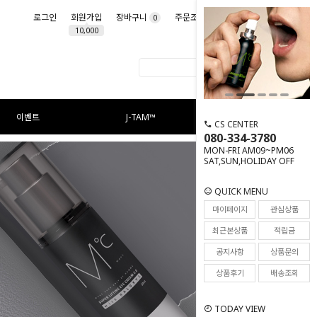
로그인
회원가입
장바구니
주문조회
마이페이지
0
10,000
이벤트
J-TAM™
CS CENTER
080-334-3780
MON-FRI AM09~PM06
SAT,SUN,HOLIDAY OFF
QUICK MENU
마이페이지
관심상품
최근본상품
적립금
공지사항
상품문의
상품후기
배송조회
TODAY VIEW