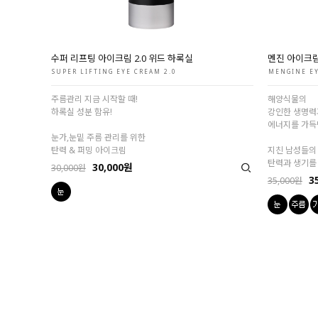
수퍼 리프팅 아이크림 2.0 위드 하록실
멘진 아이크
SUPER LIFTING EYE CREAM 2.0
MENGINE E
주름관리 지금 시작할 때!
해양식물의
하록실 성분 함유!
강인한 생명력
에너지를 가득
눈가,눈밑 주름 관리를 위한
탄력 & 퍼밍 아이크림
지친 남성들의
탄력과 생기를
30,000원
30,000원
3
35,000원