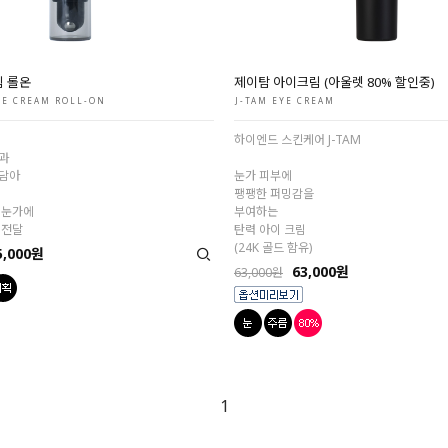
림 롤온
제이탐 아이크림 (아울렛 80% 할인중)
YE CREAM ROLL-ON
J-TAM EYE CREAM
하이엔드 스킨케어 J-TAM
과
담아
눈가 피부에
팽팽한 퍼밍감을
 눈가에
부여하는
 전달
탄력 아이 크림
(24K 골드 함유)
5,000원
63,000원
63,000원
1