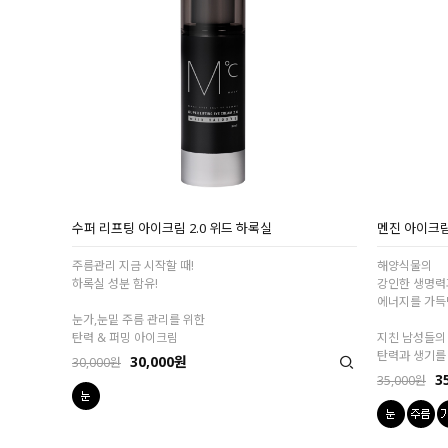
수퍼 리프팅 아이크림 2.0 위드 하록실
멘진 아이크
주름관리 지금 시작할 때!
해양식물의
하록실 성분 함유!
강인한 생명력
에너지를 가득
눈가,눈밑 주름 관리를 위한
탄력 & 퍼밍 아이크림
지친 남성들의
탄력과 생기를
30,000원
30,000원
3
35,000원