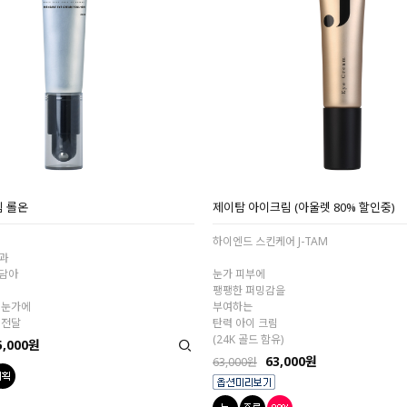
림 롤온
제이탐 아이크림 (아울렛 80% 할인중)
하이엔드 스킨케어 J-TAM
과
담아
눈가 피부에
팽팽한 퍼밍감을
 눈가에
부여하는
 전달
탄력 아이 크림
(24K 골드 함유)
5,000원
63,000원
63,000원