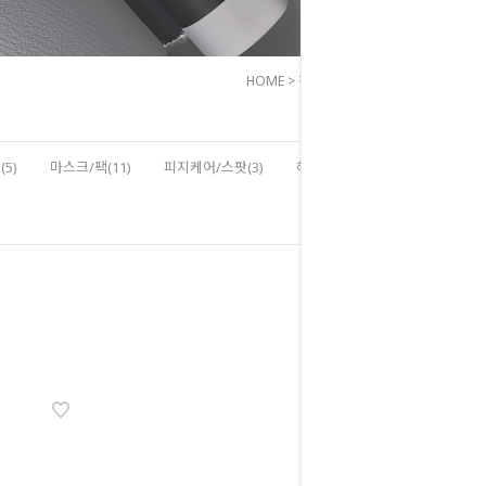
HOME
>
전체상품
>
아이크림
5)
마스크/팩(11)
피지케어/스팟(3)
헤어/바디(8)