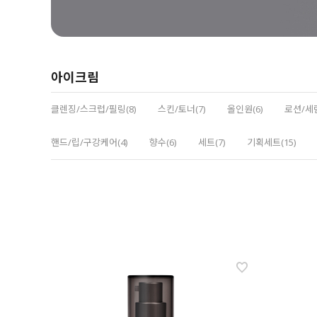
아이크림
클렌징/스크럽/필링(8)
스킨/토너(7)
올인원(6)
로션/세럼
핸드/립/구강케어(4)
향수(6)
세트(7)
기획세트(15)