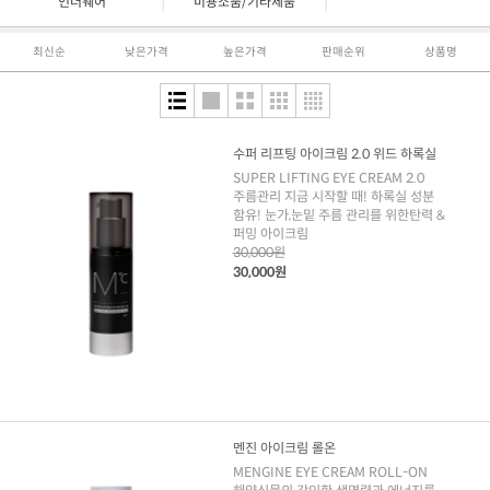
|
|
언더웨어
미용소품/기타제품
최신순
낮은가격
높은가격
판매순위
상품명
수퍼 리프팅 아이크림 2.0 위드 하록실
SUPER LIFTING EYE CREAM 2.0
주름관리 지금 시작할 때! 하록실 성분
함유! 눈가,눈밑 주름 관리를 위한탄력 &
퍼밍 아이크림
30,000원
30,000원
멘진 아이크림 롤온
MENGINE EYE CREAM ROLL-ON