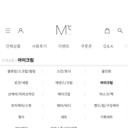
전체상품
사용후기
이벤트
쿠폰존
Q & A
아이크림
전체상품
>
|
|
클렌징/스크럽/필링
스킨/토너
올인원
|
|
로션/세럼
에센스/크림
아이크림
|
|
선케어/자외선차단
메이크업
마스크/팩
|
|
피지케어/스팟
헤어/바디
핸드/립/구강케어
|
|
향수
세트
기획세트