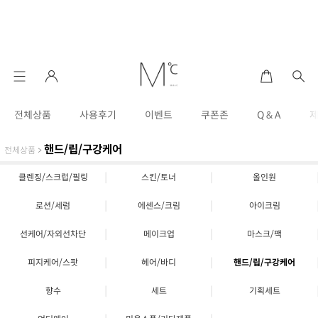
전체상품
사용후기
이벤트
쿠폰존
Q & A
핸드/립/구강케어
전체상품
>
|
|
클렌징/스크럽/필링
스킨/토너
올인원
|
|
로션/세럼
에센스/크림
아이크림
|
|
선케어/자외선차단
메이크업
마스크/팩
|
|
피지케어/스팟
헤어/바디
핸드/립/구강케어
|
|
향수
세트
기획세트