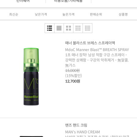
|
|
언더웨어
미용소품/기타제품
최신순
낮은가격
높은가격
판매순위
상품명
매너 블라스트 브레스 스프레이액
MdoC Manner Blast™ BREATH SPRAY
1초 매너 장착! 남성 적합 구강 스프레이 -
강력한 상쾌함 - 구강의 악취제거 - 無알콜,
無가스
15,000원
(15%할인)
12,700원
맨즈 핸드 크림
MAN's HAND CREAM