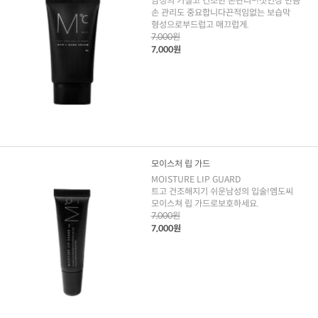
남성의 거칠고 건조한 손관리~!첫인상 만큼
손 관리도 중요합니다끈적임없는 보습막
형성으로부드럽고 매끄럽게.
7,000원
7,000원
모이스처 립 가드
MOISTURE LIP GUARD
트고 건조해지기 쉬운남성의 입술!엠도씨
모이스쳐 립 가드로보호하세요.
7,000원
7,000원