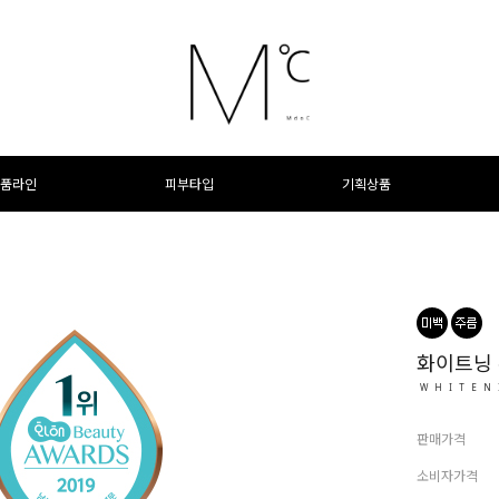
품라인
피부타입
기획상품
화이트닝 
WHITEN
판매가격
소비자가격