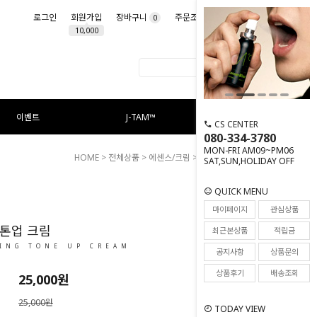
로그인
회원가입
장바구니
주문조회
마이페이지
0
10,000
이벤트
J-TAM™
CS CENTER
080-334-3780
MON-FRI AM09~PM06
HOME
>
전체상품
>
에센스/크림
> 화이트닝 톤업 크림
SAT,SUN,HOLIDAY OFF
QUICK MENU
250
마이페이지
관심상품
톤업 크림
최근본상품
적립금
ING TONE UP CREAM
공지사항
상품문의
상품후기
배송조회
25,000
원
25,000원
TODAY VIEW