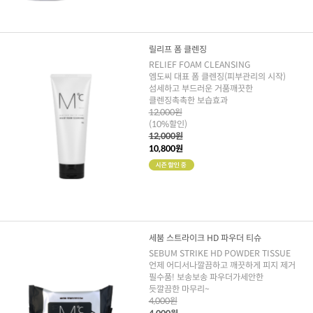
릴리프 폼 클렌징
RELIEF FOAM CLEANSING
엠도씨 대표 폼 클렌징(피부관리의 시작)
섬세하고 부드러운 거품깨끗한
클렌징촉촉한 보습효과
12,000원
(10%할인)
12,000원
10,800원
세붐 스트라이크 HD 파우더 티슈
SEBUM STRIKE HD POWDER TISSUE
언제 어디서나깔끔하고 깨끗하게 피지 제거
필수품! 보송보송 파우더가세안한
듯깔끔한 마무리~
4,000원