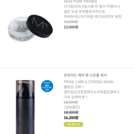
SKIN PORE PRIMER
선크림,비비크림사용 전 필수!주름이나
넓은 모공 부위를효과적으로
커버하여도자기처럼 매끄러운피부 표현.
13,000원
13,000원
프라이드 케어 앤 스트롱 워시
PRIDE CARE & STRONG WASH
쿨링감 강화~!
겔타입남성청결제국소부위를청결하고
더욱 상쾌하게~!
18,000원
(10%할인)
18,000원
16,200원