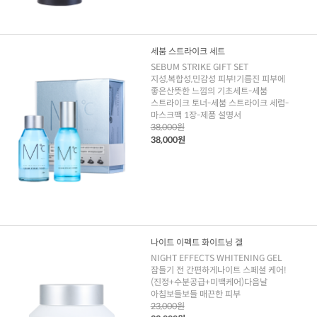
세붐 스트라이크 세트
SEBUM STRIKE GIFT SET
지성,복합성,민감성 피부!기름진 피부에
좋은산뜻한 느낌의 기초세트-세붐
스트라이크 토너-세붐 스트라이크 세럼-
마스크팩 1장-제품 설명서
38,000원
38,000원
나이트 이펙트 화이트닝 겔
NIGHT EFFECTS WHITENING GEL
잠들기 전 간편하게나이트 스페셜 케어!
(진정+수분공급+미백케어)다음날
아침보들보들 매끈한 피부
23,000원