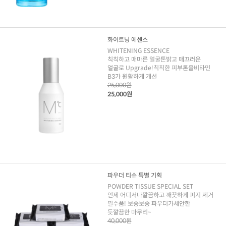
화이트닝 에센스
WHITENING ESSENCE
칙칙하고 매마른 얼굴톤밝고 매끄러운
얼굴로 Upgrade!칙칙한 피부톤을비타민
B3가 원활하게 개선
25,000원
25,000원
파우더 티슈 특별 기획
POWDER TISSUE SPECIAL SET
언제 어디서나깔끔하고 깨끗하게 피지 제거
필수품! 보송보송 파우더가세안한
듯깔끔한 마무리~
40,000원