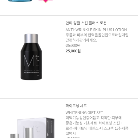
안티 링클 스킨 플러스 로션
ANTI-WRINKLE SKIN PLUS LOTION
주름과 피부의 탄력을올인원으로매일매일
간편하게관리하세요.
25,000원
25,000원
화이트닝 세트
WHITENING GIFT SET
미백기능성인증어둡고 칙칙한 피부에
좋은기능성 기초세트-화이트닝 스킨 +
로션-화이트닝 에센스-마스크팩 1장-제품
설명서