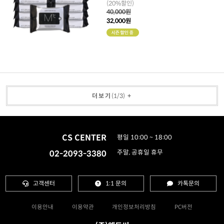
(20%할인)
40,000원
32,000원
더보기
(
1
/
3
)
+
CS CENTER
평일 10:00 ~ 18:00
02-2093-3380
주말, 공휴일 휴무
고객센터
1:1 문의
카톡문의
이용안내
이용약관
개인정보처리방침
PC버전