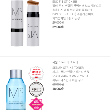
END FIT STICK BB
잡티 및 피부결점 완벽커버 보습성분으로
촉촉하게 내장 브러쉬로 꼼꼼하게
(SPF50+ PA++++) 주름개선,미백,
자외선차단 3중 기능성
29,000원
29,000원
세붐 스트라이크 토너
SEBUM STRIKE TONER
피지가 많아 번들거리는피부 및
모공케어피지흡착력이 뛰어난
파우더와스킨의 이층 구조
18,000원
18,000원