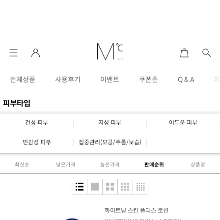
전체상품
사용후기
이벤트
쿠폰존
Q & A
피부타입
|
|
건성 피부
지성 피부
어두운 피부
|
|
민감성 피부
집중관리(모공/주름/보습)
최신순
낮은가격
높은가격
판매순위
상품명
화이트닝 스킨 플러스 로션