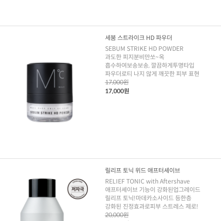
세붐 스트라이크 HD 파우더
SEBUM STRIKE HD POWDER
과도한 피지분비만쏘~옥
흡수하여보송보송, 깔끔하게투명타입
파우더로티 나지 않게 깨끗한 피부 표현
17,000원
17,000원
릴리프 토닉 위드 애프터셰이브
RELIEF TONIC with Aftershave
애프터셰이브 기능이 강화된업그레이드
릴리프 토닉!마데카소사이드 등한층
강화된 진정효과로피부 스트레스 제로!
20,000원