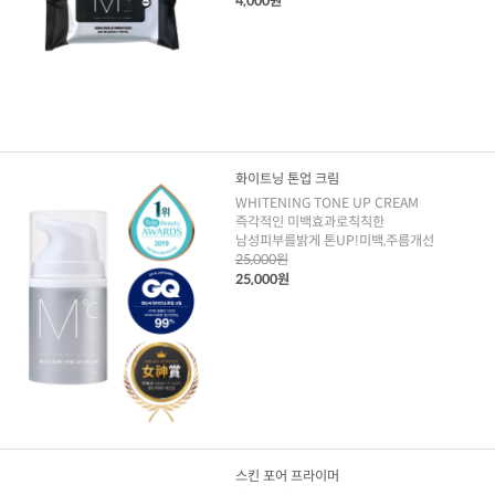
4,000원
화이트닝 톤업 크림
WHITENING TONE UP CREAM
즉각적인 미백효과로칙칙한
남성피부를밝게 톤UP!미백,주름개선
25,000원
25,000원
스킨 포어 프라이머