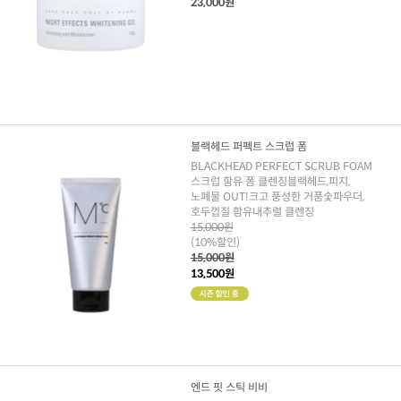
23,000원
블랙헤드 퍼펙트 스크럽 폼
BLACKHEAD PERFECT SCRUB FOAM
스크럽 함유 폼 클렌징블랙헤드,피지,
노폐물 OUT!크고 풍성한 거품숯파우더,
호두껍질 함유내추럴 클렌징
15,000원
(10%할인)
15,000원
13,500원
엔드 핏 스틱 비비