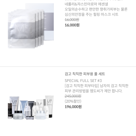
네롤리&쟈스민아로마 에센셜
오일의순수하고 편안한 향취가피부는 물론
심신의안정을 주는 힐링 마스크 시트
16,000원
16,000원
검고 칙칙한 피부용 풀 세트
SPECIAL FULL SET #3
[검고 칙칙한 피부타입] 남자의 검고 칙칙한
피부 관리방법을 엠도씨가 제안 합니다.
245,000원
(20%할인)
196,000원