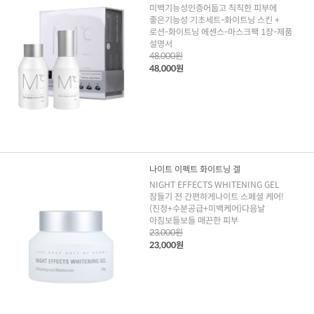
미백기능성인증어둡고 칙칙한 피부에
좋은기능성 기초세트-화이트닝 스킨 +
로션-화이트닝 에센스-마스크팩 1장-제품
설명서
48,000원
48,000원
나이트 이펙트 화이트닝 겔
NIGHT EFFECTS WHITENING GEL
잠들기 전 간편하게나이트 스페셜 케어!
(진정+수분공급+미백케어)다음날
아침보들보들 매끈한 피부
23,000원
23,000원