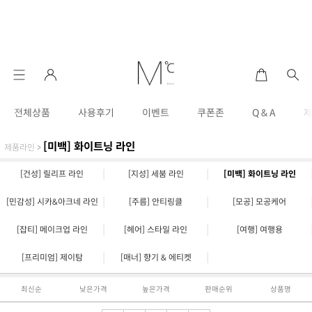
전체상품
사용후기
이벤트
쿠폰존
Q & A
[미백] 화이트닝 라인
제품라인
>
|
|
[건성] 릴리프 라인
[지성] 세붐 라인
[미백] 화이트닝 라인
|
|
[민감성] 시카&아크네 라인
[주름] 안티링클
[모공] 모공케어
|
|
[잡티] 메이크업 라인
[헤어] 스타일 라인
[여행] 여행용
|
|
[프리미엄] 제이탐
[매너] 향기 & 에티켓
최신순
낮은가격
높은가격
판매순위
상품명