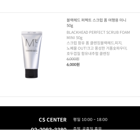
블랙헤드 퍼펙트 스크럽 폼 여행용 미니
50g
BLACKHEAD PERFECT SCRUB FOAM
MINI 50g
스크럽 함유 폼 클렌징블랙헤드,피지,
노폐물 OUT!크고 풍성한 거품숯파우더,
호두껍질 함유내추럴 클렌징
6,000원
6,000원
CS CENTER
평일 10:00 ~ 18:00
02-2093-3380
주말, 공휴일 휴무