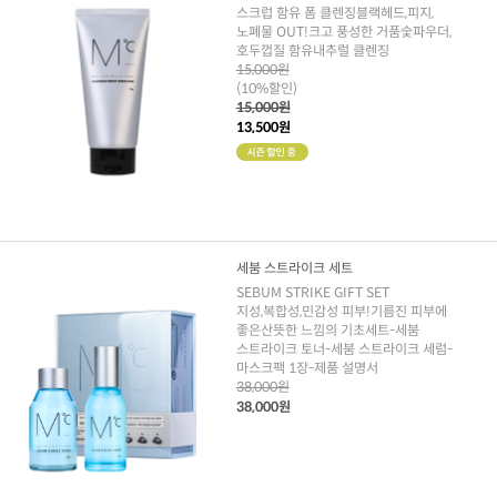
스크럽 함유 폼 클렌징블랙헤드,피지,
노폐물 OUT!크고 풍성한 거품숯파우더,
호두껍질 함유내추럴 클렌징
15,000원
(10%할인)
15,000원
13,500원
세붐 스트라이크 세트
SEBUM STRIKE GIFT SET
지성,복합성,민감성 피부!기름진 피부에
좋은산뜻한 느낌의 기초세트-세붐
스트라이크 토너-세붐 스트라이크 세럼-
마스크팩 1장-제품 설명서
38,000원
38,000원