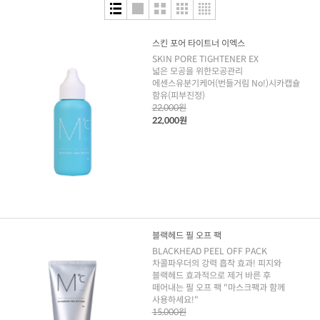
스킨 포어 타이트너 이엑스
SKIN PORE TIGHTENER EX
넓은 모공을 위한모공관리
에센스유분기케어(번들거림 No!)시카캡슐
함유(피부진정)
22,000원
22,000원
블랙헤드 필 오프 팩
BLACKHEAD PEEL OFF PACK
차콜파우더의 강력 흡착 효과! 피지와
블랙헤드 효과적으로 제거 바른 후
떼어내는 필 오프 팩 "마스크팩과 함께
사용하세요!"
15,000원