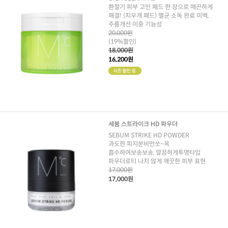
환절기 피부 고민 패드 한 장으로 매끈하게
해결! (지우개 패드) 멸균 소독 완료 미백,
주름개선 이중 기능성
20,000원
(19%할인)
18,000원
16,200원
세붐 스트라이크 HD 파우더
SEBUM STRIKE HD POWDER
과도한 피지분비만쏘~옥
흡수하여보송보송, 깔끔하게투명타입
파우더로티 나지 않게 깨끗한 피부 표현
17,000원
17,000원