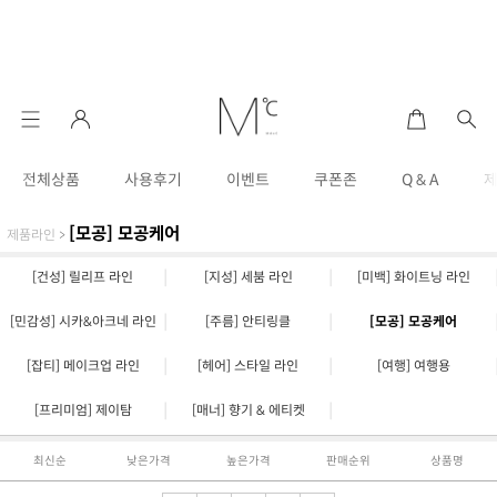
전체상품
사용후기
이벤트
쿠폰존
Q & A
[모공] 모공케어
제품라인
>
|
|
[건성] 릴리프 라인
[지성] 세붐 라인
[미백] 화이트닝 라인
|
|
[민감성] 시카&아크네 라인
[주름] 안티링클
[모공] 모공케어
|
|
[잡티] 메이크업 라인
[헤어] 스타일 라인
[여행] 여행용
|
|
[프리미엄] 제이탐
[매너] 향기 & 에티켓
최신순
낮은가격
높은가격
판매순위
상품명