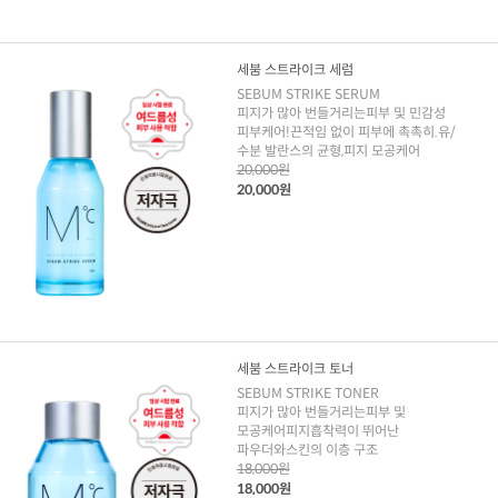
세붐 스트라이크 세럼
SEBUM STRIKE SERUM
피지가 많아 번들거리는피부 및 민감성
피부케어!끈적임 없이 피부에 촉촉히.유/
수분 발란스의 균형,피지 모공케어
20,000원
20,000원
세붐 스트라이크 토너
SEBUM STRIKE TONER
피지가 많아 번들거리는피부 및
모공케어피지흡착력이 뛰어난
파우더와스킨의 이층 구조
18,000원
18,000원