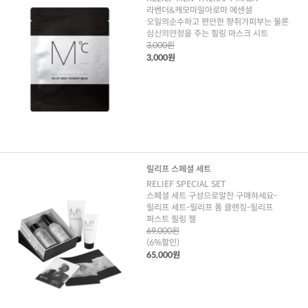
라벤더&캐모마일아로마 에센셜
오일의순수하고 편안한 향취가피부는 물론
심신의안정을 주는 힐링 마스크 시트
3,000원
3,000원
릴리프 스페셜 세트
RELIEF SPECIAL SET
스페셜 세트 구성으로알찬 구매하세요-
릴리프 세트-릴리프 폼 클렌징-릴리프
퍼스트 필링 젤
69,000원
(6%할인)
65,000원