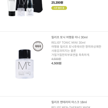
25,200원
릴리프 토닉 여행용 미니 30ml
RELIEF TONIC MINI 30ml
여행용 릴리프 토닉후레쉬한 향취와상쾌한
사용감과피지는 물론
거칠거칠한피부표면을 촉촉하게.
4,500원
4,500원
릴리프 맨테라피 마스크 18ml
RELIEF MEN-THERAPY MASK