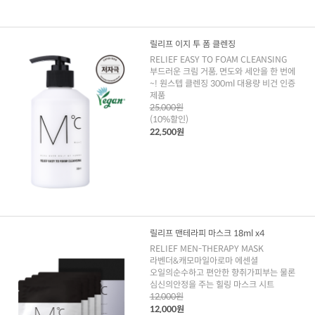
릴리프 이지 투 폼 클렌징
RELIEF EASY TO FOAM CLEANSING
부드러운 크림 거품, 면도와 세안을 한 번에
~! 원스텝 클렌징 300ml 대용량 비건 인증
제품
25,000원
(10%할인)
22,500원
릴리프 맨테라피 마스크 18ml x4
RELIEF MEN-THERAPY MASK
라벤더&캐모마일아로마 에센셜
오일의순수하고 편안한 향취가피부는 물론
심신의안정을 주는 힐링 마스크 시트
12,000원
12,000원