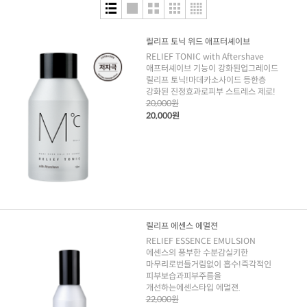
릴리프 토닉 위드 애프터셰이브
RELIEF TONIC with Aftershave
애프터셰이브 기능이 강화된업그레이드
릴리프 토닉!마데카소사이드 등한층
강화된 진정효과로피부 스트레스 제로!
20,000원
20,000원
릴리프 에센스 에멀젼
RELIEF ESSENCE EMULSION
에센스의 풍부한 수분감실키한
마무리로번들거림없이 흡수!즉각적인
피부보습과피부주름을
개선하는에센스타입 에멀젼.
22,000원