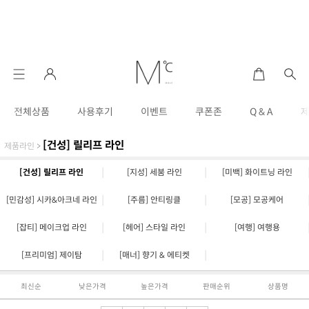
전체상품
사용후기
이벤트
쿠폰존
Q & A
[건성] 릴리프 라인
제품라인
>
|
|
[건성] 릴리프 라인
[지성] 세붐 라인
[미백] 화이트닝 라인
|
|
[민감성] 시카&아크네 라인
[주름] 안티링클
[모공] 모공케어
|
|
[잡티] 메이크업 라인
[헤어] 스타일 라인
[여행] 여행용
|
|
[프리미엄] 제이탐
[매너] 향기 & 에티켓
최신순
낮은가격
높은가격
판매순위
상품명