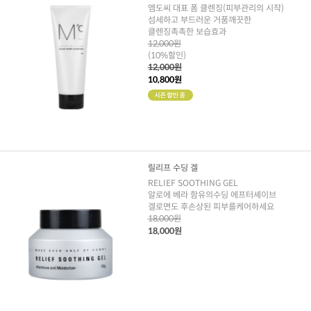
엠도씨 대표 폼 클렌징(피부관리의 시작)
섬세하고 부드러운 거품깨끗한
클렌징촉촉한 보습효과
12,000원
(10%할인)
12,000원
10,800원
릴리프 수딩 겔
RELIEF SOOTHING GEL
알로에 베라 함유의수딩 에프터셰이브
겔로면도 후손상된 피부를케어하세요
18,000원
18,000원