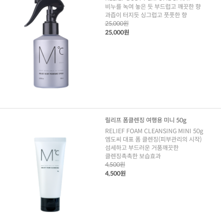
비누를 녹여 놓은 듯 부드럽고 깨끗한 향
과즙이 터지듯 싱그럽고 풋풋한 향
25,000원
25,000원
릴리프 폼클렌징 여행용 미니 50g
RELIEF FOAM CLEANSING MINI 50g
엠도씨 대표 폼 클렌징(피부관리의 시작)
섬세하고 부드러운 거품깨끗한
클렌징촉촉한 보습효과
4,500원
4,500원