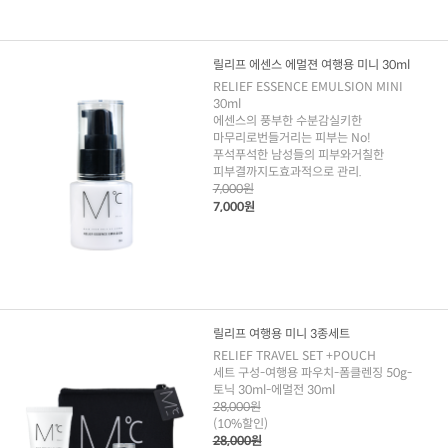
릴리프 에센스 에멀젼 여행용 미니 30ml
RELIEF ESSENCE EMULSION MINI
30ml
에센스의 풍부한 수분감실키한
마무리로번들거리는 피부는 No!
푸석푸석한 남성들의 피부와거칠한
피부결까지도효과적으로 관리.
7,000원
7,000원
릴리프 여행용 미니 3종세트
RELIEF TRAVEL SET +POUCH
세트 구성-여행용 파우치-폼클렌징 50g-
토닉 30ml-에멀전 30ml
28,000원
(10%할인)
28,000원