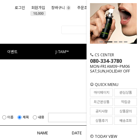
로그인
회원가입
장바구니
주문조회
마이페이지
0
10,000
이벤트
J-TAM™
CS CENTER
080-334-3780
MON-FRI AM09~PM06
SAT,SUN,HOLIDAY OFF
QUICK MENU
마이페이지
관심상품
최근본상품
적립금
공지사항
상품문의
이름
제목
내용
상품후기
배송조회
NAME
DATE
HITS
TODAY VIEW