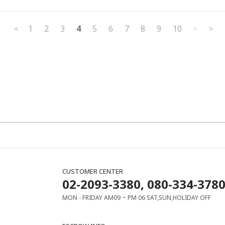
1
2
3
4
5
6
7
8
9
10
<<
>
>>
CUSTOMER CENTER
02-2093-3380, 080-334-378
MON - FRIDAY AM09 ~ PM 06 SAT,SUN,HOLIDAY OFF